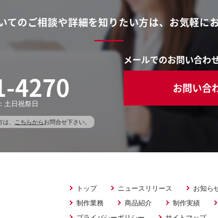
いてのご相談や
詳細を知りたい方は、
お気軽に
メールでのお問い合わ
1-4270
お問い合
休日：土日祝祭日
方は、
こちらから
お問合せ下さい。
トップ
ニュースリリース
お知ら
制作業務
商品紹介
制作実績
プライバシーポリシー
サイトマップ